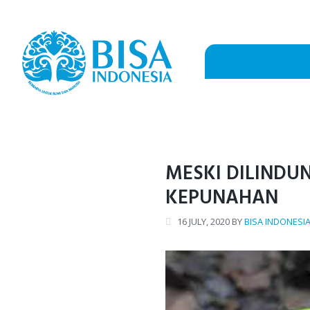
Skip
to
content
MESKI DILINDU
KEPUNAHAN
16
JULY
, 2020
BY
BISA INDONESI