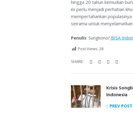
hingga 20 tahun kemudian buru
ini perlu menjadi perhatian k
mempertahankan populasinya 
seirama untuk menyelamatkan s
Penulis
: Sungkono/
BISA Indon
Post Views:
28
Facebook
Twitter
Google+
LinkedI
SHARE:
POST
Previous
Krisis Song
Indonesia
post:
NAVIGAT
PREV POST