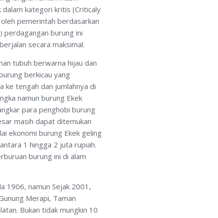
lam kategori kritis (Criticaly
i oleh pemerintah berdasarkan
i perdagangan burung ini
erjalan secara maksimal.
nan tubuh berwarna hijau dan
burung berkicau yang
a ke tengah dan jumlahnya di
langka namun burung Ekek
sangkar para penghobi burung
esar masih dapat ditemukan
ilai ekonomi burung Ekek geling
antara 1 hingga 2 juta rupiah.
erburuan burung ini di alam
ada 1906, namun Sejak 2001,
l Gunung Merapi, Taman
atan. Bukan tidak mungkin 10