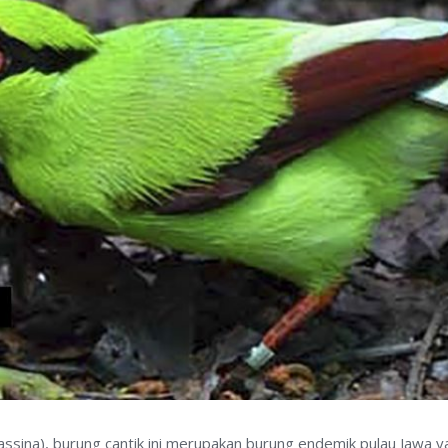
lassina), burung cantik ini merupakan burung endemik pulau Jawa 