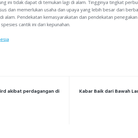
ng ini tidak dapat di temukan lagi di alam. Tingginya tingkat pe
husus dan memerlukan usaha dan upaya yang lebih besar dari berba
di alam. Pendekatan kemasyarakatan dan pendekatan penegakan 
pesies cantik ini dari kepunahan.
esia
n
bird akibat perdagangan di
Kabar Baik dari Bawah La
ION