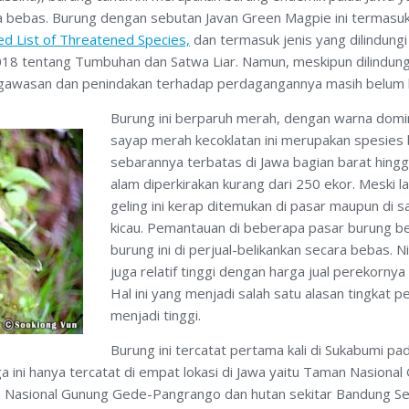
bebas. Burung dengan sebutan Javan Green Magpie ini termasuk da
d List of Threatened Species,
dan termasuk jenis yang dilindung
8 tentang Tumbuhan dan Satwa Liar. Namun, meskipun dilindung
engawasan dan penindakan terhadap perdagangannya masih belum b
Burung ini berparuh merah, dengan warna domi
sayap merah kecoklatan ini merupakan spesies 
sebarannya terbatas di Jawa bagian barat hingg
alam diperkirakan kurang dari 250 ekor. Meski 
geling ini kerap ditemukan di pasar maupun di 
kicau. Pemantauan di beberapa pasar burung b
burung ini di perjual-belikankan secara bebas. N
juga relatif tinggi dengan harga jual perekornya 
Hal ini yang menjadi salah satu alasan tingkat p
menjadi tinggi.
Burung ini tercatat pertama kali di Sukabumi p
 ini hanya tercatat di empat lokasi di Jawa yaitu Taman Nasiona
n Nasional Gunung Gede-Pangrango dan hutan sekitar Bandung Sel