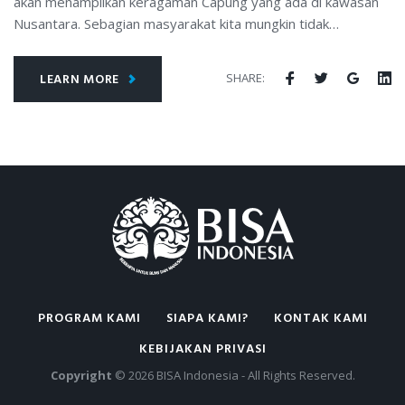
akan menampilkan keragaman Capung yang ada di kawasan
Nusantara. Sebagian masyarakat kita mungkin tidak…
Facebook
Twitter
Google
Li
SHARE:
LEARN MORE
PROGRAM KAMI
SIAPA KAMI?
KONTAK KAMI
KEBIJAKAN PRIVASI
Copyright
© 2026 BISA Indonesia - All Rights Reserved.