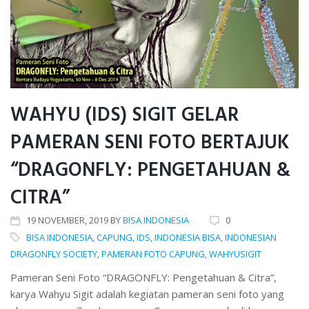
WAHYU (IDS) SIGIT GELAR
PAMERAN SENI FOTO BERTAJUK
“DRAGONFLY: PENGETAHUAN &
CITRA”
19
NOVEMBER
, 2019
BY
BISA INDONESIA
0
BISA INDONESIA
,
CAPUNG
,
IDS
,
INDONESIA BISA
,
INDONESIAN
DRAGONFLY SOCIETY
,
PAMERAN FOTO CAPUNG
,
WAHYUSIGIT
Pameran Seni Foto “DRAGONFLY: Pengetahuan & Citra”,
karya Wahyu Sigit adalah kegiatan pameran seni foto yang