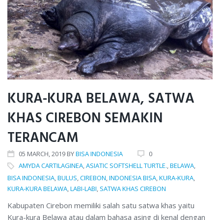
2019
KURA-KURA BELAWA, SATWA
KHAS CIREBON SEMAKIN
TERANCAM
05
MARCH
, 2019
BY
BISA INDONESIA
0
AMYDA CARTILAGINEA
,
ASIATIC SOFTSHELL TURTLE.
,
BELAWA
,
BISA INDONESIA
,
BULUS
,
CIREBON
,
INDONESIA BISA
,
KURA-KURA
,
KURA-KURA BELAWA
,
LABI-LABI
,
SATWA KHAS CIREBON
Kabupaten Cirebon memiliki salah satu satwa khas yaitu
Kura-kura Belawa atau dalam bahasa asing di kenal dengan