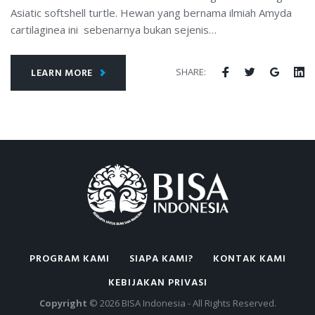
Asiatic softshell turtle. Hewan yang bernama ilmiah Amyda
cartilaginea ini sebenarnya bukan sejenis…
Facebook
Twitter
Google
Li
SHARE:
LEARN MORE
PROGRAM KAMI
SIAPA KAMI?
KONTAK KAMI
KEBIJAKAN PRIVASI
Copyright
© 2026 BISA Indonesia - All Rights Reserved.