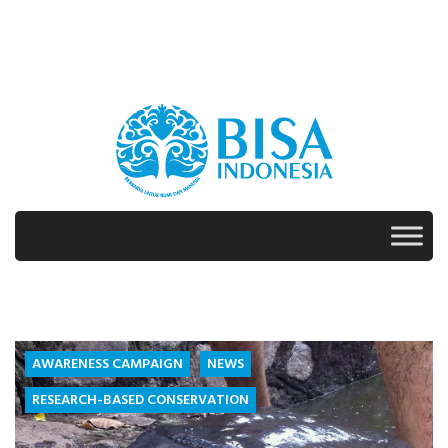
Skip
to
content
TAG:
AWARENESS CAMPAIGN
NEWS
KURA-
RESEARCH-BASED CONSERVATION
KURA