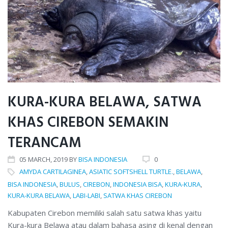
BELAWA
KURA-KURA BELAWA, SATWA
KHAS CIREBON SEMAKIN
TERANCAM
05
MARCH
, 2019
BY
BISA INDONESIA
0
AMYDA CARTILAGINEA
,
ASIATIC SOFTSHELL TURTLE.
,
BELAWA
,
BISA INDONESIA
,
BULUS
,
CIREBON
,
INDONESIA BISA
,
KURA-KURA
,
KURA-KURA BELAWA
,
LABI-LABI
,
SATWA KHAS CIREBON
Kabupaten Cirebon memiliki salah satu satwa khas yaitu
Kura-kura Belawa atau dalam bahasa asing di kenal dengan