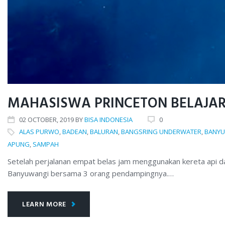
MAHASISWA PRINCETON BELAJAR
02
OCTOBER
, 2019
BY
BISA INDONESIA
0
ALAS PURWO
,
BADEAN
,
BALURAN
,
BANGSRING UNDERWATER
,
BANY
APUNG
,
SAMPAH
Setelah perjalanan empat belas jam menggunakan kereta api d
Banyuwangi bersama 3 orang pendampingnya.…
LEARN MORE