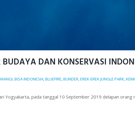
 BUDAYA DAN KONSERVASI INDON
UWANGI
,
BISA INDONESIA
,
BLUEFIRE
,
BUNDER
,
EREK-EREK JUNGLE PARK
,
KEM
ari Yogyakarta, pada tanggal 10 September 2019 delapan orang m