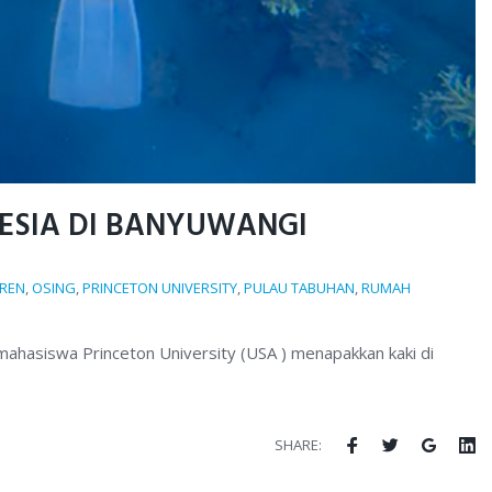
ESIA DI BANYUWANGI
IREN
,
OSING
,
PRINCETON UNIVERSITY
,
PULAU TABUHAN
,
RUMAH
ahasiswa Princeton University (USA ) menapakkan kaki di
Facebook
Twitter
Google
Li
SHARE: