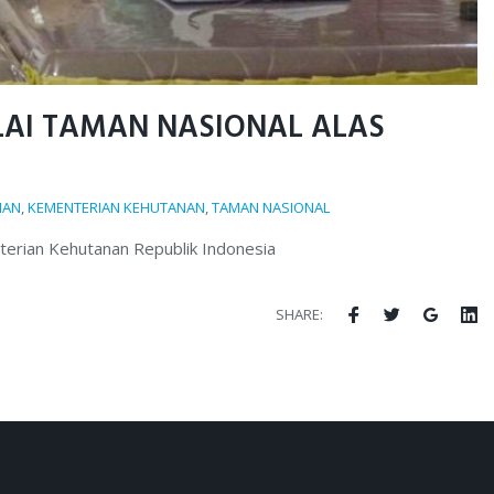
LAI TAMAN NASIONAL ALAS
IAN
,
KEMENTERIAN KEHUTANAN
,
TAMAN NASIONAL
terian Kehutanan Republik Indonesia
Facebook
Twitter
Google
Li
SHARE: