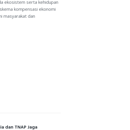
da ekosistem serta kehidupan
ya skema kompensasi ekonomi
mi masyarakat dan
.
esia dan TNAP Jaga
Next