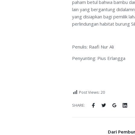
paham betul bahwa bambu dan 
lain yang bergantung didalam
yang disiapkan bagi pemilik l
perlindungan habitat burung Si
Penulis: Raafi Nur Ali
Penyunting: Pius Erlangga
Post Views:
20
Facebook
Twitter
Google+
Lin
SHARE:
Previous
Dari Pembu