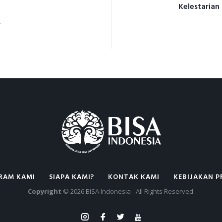
Kelestarian
ION
T
RAM KAMI
SIAPA KAMI?
KONTAK KAMI
KEBIJAKAN P
Copyright
© 2026 BISA Indonesia - All Rights Reserved.
Instagram
Facebook
Twitter
Youtube