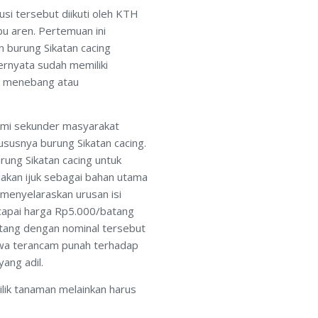
usi tersebut diikuti oleh KTH
bu aren. Pertemuan ini
 burung Sikatan cacing
ternyata sudah memiliki
ak menebang atau
nomi sekunder masyarakat
hususnya burung Sikatan cacing.
ung Sikatan cacing untuk
kan ijuk sebagai bahan utama
menyelaraskan urusan isi
ncapai harga Rp5.000/batang
tang dengan nominal tersebut
twa terancam punah terhadap
yang adil.
milik tanaman melainkan harus