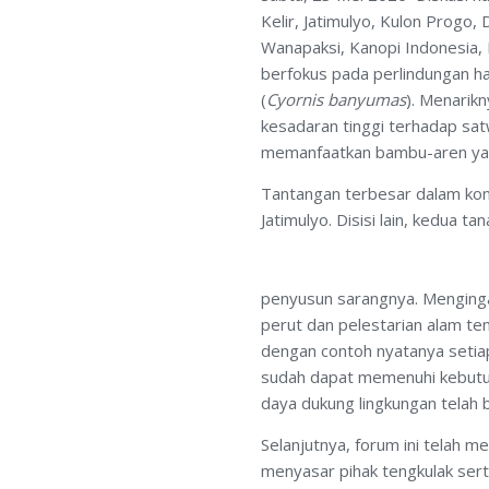
Kelir, Jatimulyo, Kulon Progo,
Wanapaksi, Kanopi Indonesia, 
berfokus pada perlindungan h
(
Cyornis banyumas
). Menarikn
kesadaran tinggi terhadap sa
memanfaatkan bambu-aren yang
Tantangan terbesar dalam kon
Jatimulyo. Disisi lain, kedua 
penyusun sarangnya. Mengingat
perut dan pelestarian alam te
dengan contoh nyatanya setia
sudah dapat memenuhi kebutuh
daya dukung lingkungan telah 
Selanjutnya, forum ini telah m
menyasar pihak tengkulak ser