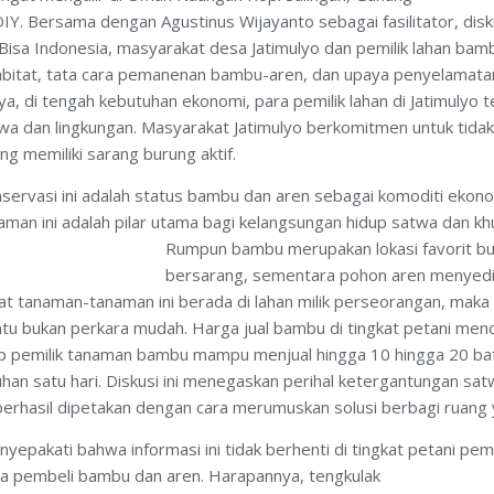
 DIY. Bersama dengan Agustinus Wijayanto sebagai fasilitator, disk
Bisa Indonesia, masyarakat desa Jatimulyo dan pemilik lahan bam
abitat, tata cara pemanenan bambu-aren, dan upaya penyelamatan
ya, di tengah kebutuhan ekonomi, para pemilik lahan di Jatimulyo 
twa dan lingkungan. Masyarakat Jatimulyo berkomitmen untuk tid
 memiliki sarang burung aktif.
servasi ini adalah status bambu dan aren sebagai komoditi eko
tanaman ini adalah pilar utama bagi kelangsungan hidup satwa dan k
Rumpun bambu merupakan lokasi favorit bur
bersarang, sementara pohon aren menyedia
 tanaman-tanaman ini berada di lahan milik perseorangan, maka 
ntu bukan perkara mudah. Harga jual bambu di tingkat petani me
p pemilik tanaman bambu mampu menjual hingga 10 hingga 20 ba
an satu hari. Diskusi ini menegaskan perihal ketergantungan sa
berhasil dipetakan dengan cara merumuskan solusi berbagi ruang 
enyepakati bahwa informasi ini tidak berhenti di tingkat petani pe
ta pembeli bambu dan aren.
Harapannya, tengkulak