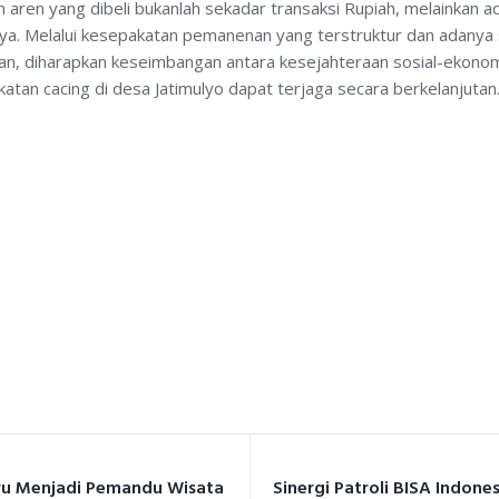
aren yang dibeli bukanlah sekadar transaksi Rupiah, melainkan a
nya. Melalui kesepakatan pemanenan yang terstruktur dan adan
ahan, diharapkan keseimbangan antara kesejahteraan sosial-ekono
katan cacing di desa Jatimulyo dapat terjaga secara berkelanjutan
kedIn
ru Menjadi Pemandu Wisata
Sinergi Patroli BISA Indon