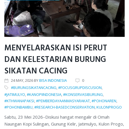
MENYELARASKAN ISI PERUT
DAN KELESTARIAN BURUNG
SIKATAN CACING
24
MAY
, 2026
BY
BISA INDONESIA
0
#BURUNGSIKATANCACING
,
#FOCUSGRUPDISCUSION
,
#JATIMULYO
,
#KANOPIINDONESIA
,
#KONSERVASIBURUNG
,
#KTHWANAPAKSI
,
#PEMBERDAYAANMASYARAKAT
,
#POHONAREN
,
#POHONBAMBU
,
#RESEARCH-BASEDCONSERVATION
,
KULONPROGO
Sabtu, 23 Mei 2026–Diskusi hangat mengalir di Omah
Naungan Kopi Sulingan, Gunung Kelir, Jatimulyo, Kulon Progo,