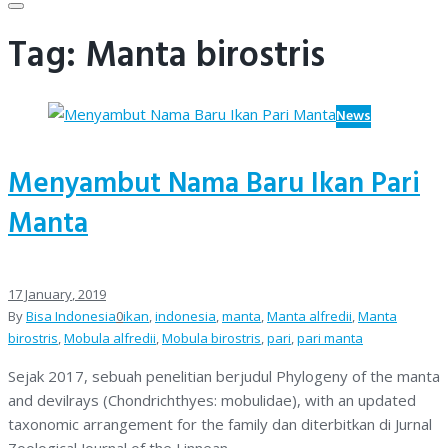
Tag:
Manta birostris
News
Menyambut Nama Baru Ikan Pari
Manta
17
January
, 2019
By
Bisa Indonesia
0
ikan
,
indonesia
,
manta
,
Manta alfredii
,
Manta
birostris
,
Mobula alfredii
,
Mobula birostris
,
pari
,
pari manta
Sejak 2017, sebuah penelitian berjudul Phylogeny of the manta
and devilrays (Chondrichthyes: mobulidae), with an updated
taxonomic arrangement for the family dan diterbitkan di Jurnal
Zoological Journal of the Linnean…