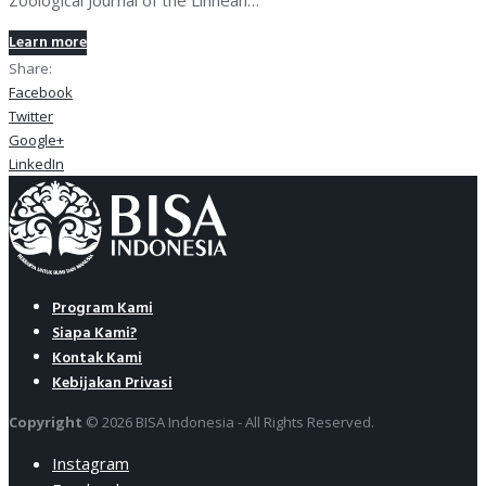
Learn more
Share:
Facebook
Twitter
Google+
LinkedIn
Program Kami
Siapa Kami?
Kontak Kami
Kebijakan Privasi
Copyright
© 2026 BISA Indonesia - All Rights Reserved.
Instagram