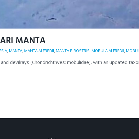
ARI MANTA
ESIA
,
MANTA
,
MANTA ALFREDII
,
MANTA BIROSTRIS
,
MOBULA ALFREDII
,
MOBUL
and devilrays (Chondrichthyes: mobulidae), with an updated taxon