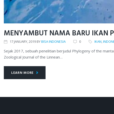
MENYAMBUT NAMA BARU IKAN P
17
JANUARY
, 2019
BY
BISA INDONESIA
0
IKAN
,
INDON
Sejak 2017, sebuah penelitian berjudul Phylogeny of the manta 
Zoological Journal of the Linnean…
LEARN MORE