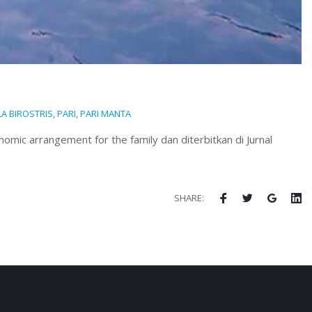
A BIROSTRIS
,
PARI
,
PARI MANTA
omic arrangement for the family dan diterbitkan di Jurnal
Facebook
Twitter
Google
Li
SHARE: