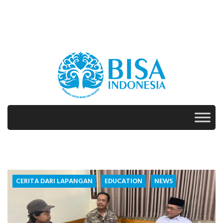
Skip
to
content
DAY:
CERITA DARI LAPANGAN
EDUCATION
NEWS
APRIL
20,