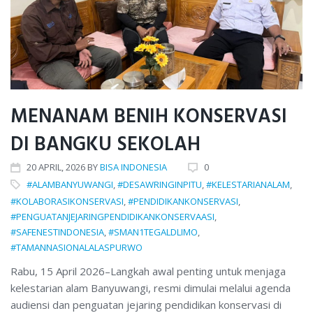
2026
MENANAM BENIH KONSERVASI
DI BANGKU SEKOLAH
20
APRIL
, 2026
BY
BISA INDONESIA
0
#ALAMBANYUWANGI
,
#DESAWRINGINPITU
,
#KELESTARIANALAM
,
#KOLABORASIKONSERVASI
,
#PENDIDIKANKONSERVASI
,
#PENGUATANJEJARINGPENDIDIKANKONSERVAASI
,
#SAFENESTINDONESIA
,
#SMAN1TEGALDLIMO
,
#TAMANNASIONALALASPURWO
Rabu, 15 April 2026–Langkah awal penting untuk menjaga
kelestarian alam Banyuwangi, resmi dimulai melalui agenda
audiensi dan penguatan jejaring pendidikan konservasi di