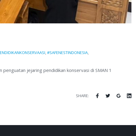
ENDIDIKANKONSERVAASI
,
#SAFENESTINDONESIA
,
n penguatan jejaring pendidikan konservasi di SMAN 1
Facebook
Twitter
Google
Li
SHARE: