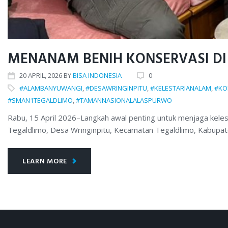
MENANAM BENIH KONSERVASI D
20
APRIL
, 2026
BY
BISA INDONESIA
0
#ALAMBANYUWANGI
,
#DESAWRINGINPITU
,
#KELESTARIANALAM
,
#KO
#SMAN1TEGALDLIMO
,
#TAMANNASIONALALASPURWO
Rabu, 15 April 2026–Langkah awal penting untuk menjaga kelest
Tegaldlimo, Desa Wringinpitu, Kecamatan Tegaldlimo, Kabupa
LEARN MORE